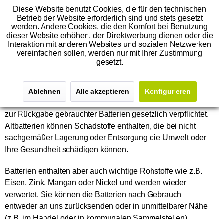
Diese Website benutzt Cookies, die für den technischen
Betrieb der Website erforderlich sind und stets gesetzt
werden. Andere Cookies, die den Komfort bei Benutzung
dieser Website erhöhen, der Direktwerbung dienen oder die
Hinweise zur Batterieentsorgung
Interaktion mit anderen Websites und sozialen Netzwerken
vereinfachen sollen, werden nur mit Ihrer Zustimmung
gesetzt.
Da wir Batterien bzw. solche Geräte verkaufen, die Batterien
enthalten, sind wir nach dem Batteriegesetz (BattG)
verpflichtet, Sie auf Folgendes hinzuweisen: Batterien
Ablehnen
Alle akzeptieren
Konfigurieren
dürfen nicht im Hausmüll entsorgt werden, sondern Sie sind
zur Rückgabe gebrauchter Batterien gesetzlich verpflichtet.
Altbatterien können Schadstoffe enthalten, die bei nicht
sachgemäßer Lagerung oder Entsorgung die Umwelt oder
Ihre Gesundheit schädigen können.
Batterien enthalten aber auch wichtige Rohstoffe wie z.B.
Eisen, Zink, Mangan oder Nickel und werden wieder
verwertet. Sie können die Batterien nach Gebrauch
entweder an uns zurücksenden oder in unmittelbarer Nähe
(z.B. im Handel oder in kommunalen Sammelstellen)