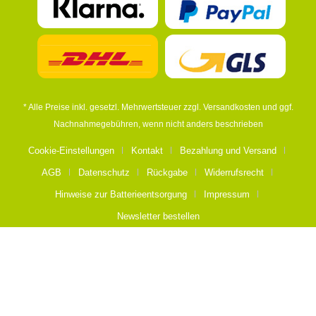
* Alle Preise inkl. gesetzl. Mehrwertsteuer zzgl.
Versandkosten
und ggf.
Nachnahmegebühren, wenn nicht anders beschrieben
Cookie-Einstellungen
Kontakt
Bezahlung und Versand
AGB
Datenschutz
Rückgabe
Widerrufsrecht
Hinweise zur Batterieentsorgung
Impressum
Newsletter bestellen