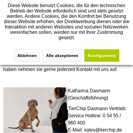
Diese Website benutzt Cookies, die für den technischen
Betrieb der Website erforderlich sind und stets gesetzt
werden. Andere Cookies, die den Komfort bei Benutzung
dieser Website erhöhen, der Direktwerbung dienen oder die
Interaktion mit anderen Websites und sozialen Netzwerken
vereinfachen sollen, werden nur mit Ihrer Zustimmung
Kontakt
gesetzt.
Wir entwickeln unsere Produkte im engen Austausch mit
den Bedürfnissen und Anforderungen unserer Kunden.
Ablehnen
Alle akzeptieren
Konfigurieren
Wenn Sie Fragen oder Anregungen zu unseren Produkten
haben nehmen sie gerne jederzeit Kontakt mit uns auf.
Katharina Dasmann
(Geschäftsführung)
TierChip Dasmann Vertrieb:
Service Hotline: 0 54 55 /
960 400
E-Mail: sales@tierchip.de